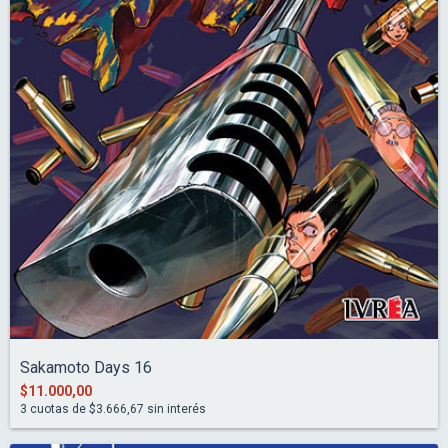
Sakamoto Days 16
$11.000,00
3
cuotas de
$3.666,67
sin interés