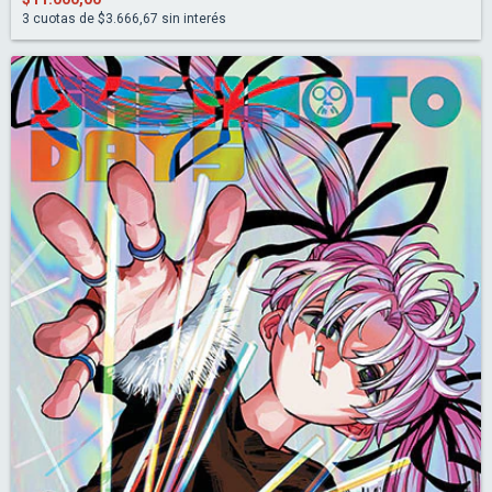
3
cuotas de
$3.666,67
sin interés