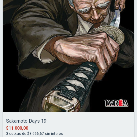
Sakamoto Days 19
$11.000,00
3
cuotas de
$3.666,67
sin interés