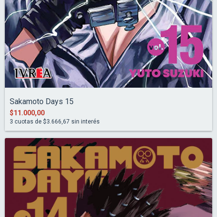
Sakamoto Days 15
$11.000,00
3
cuotas de
$3.666,67
sin interés