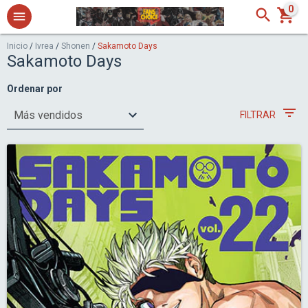
0
Inicio
/
Ivrea
/
Shonen
/
Sakamoto Days
Sakamoto Days
Ordenar por
FILTRAR