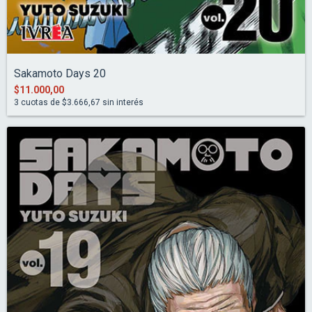
Sakamoto Days 20
$11.000,00
3
cuotas de
$3.666,67
sin interés