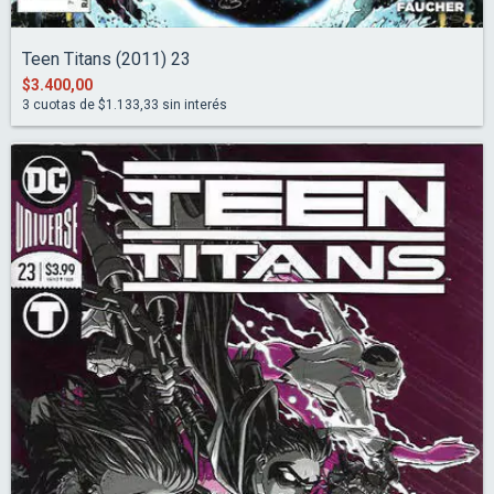
Teen Titans (2011) 23
$3.400,00
3
cuotas de
$1.133,33
sin interés