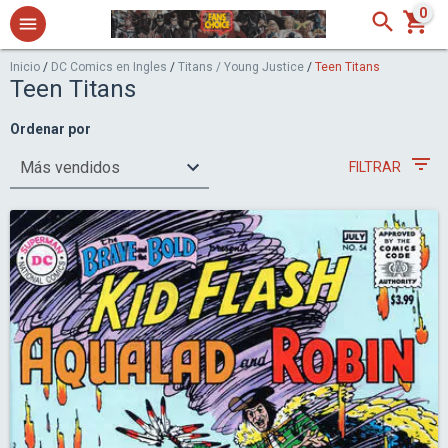
0
Inicio
/
DC Comics en Ingles
/
Titans / Young Justice
/
Teen Titans
Teen Titans
Ordenar por
FILTRAR