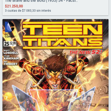
The Brave and the Bold (1955) 54 - Facsi...
$21.250,00
3
cuotas de
$7.083,33
sin interés