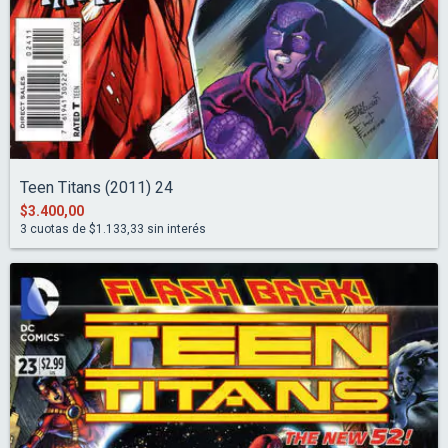
Teen Titans (2011) 24
$3.400,00
3
cuotas de
$1.133,33
sin interés