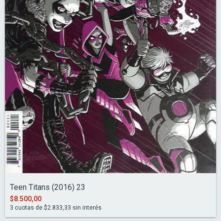
Teen Titans (2016) 23
$8.500,00
3
cuotas de
$2.833,33
sin interés