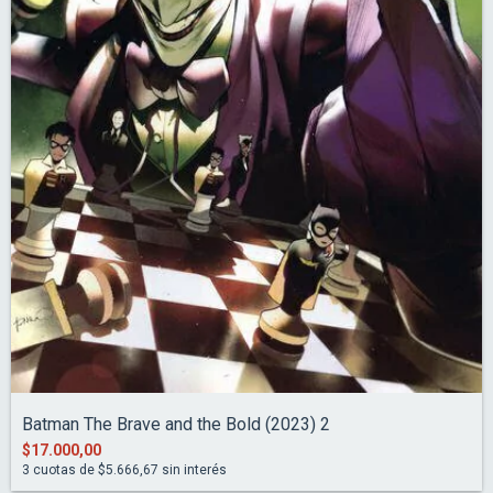
Batman The Brave and the Bold (2023) 2
$17.000,00
3
cuotas de
$5.666,67
sin interés