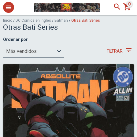
0
Inicio
/
DC Comics en Ingles
/
Batman
/
Otras Bati Series
Otras Bati Series
Ordenar por
FILTRAR