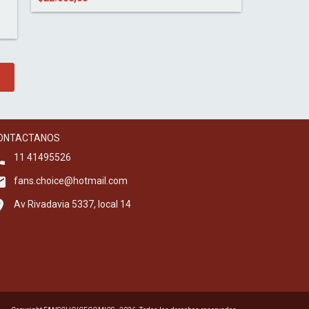
ONTACTANOS
11 41495526
fans.choice@hotmail.com
Av Rivadavia 5337, local 14