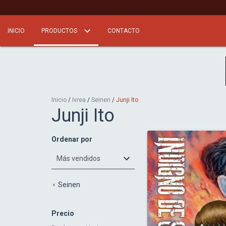
INICIO
PRODUCTOS
CONTACTO
Inicio
/
Ivrea
/
Seinen
/
Junji Ito
Junji Ito
Ordenar por
Seinen
Precio