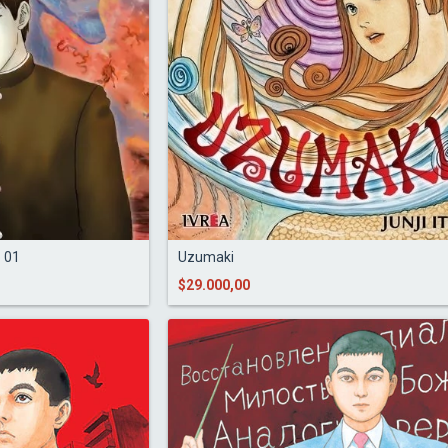
 01
Uzumaki
$29.000,00