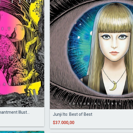
hantment Illust...
Junji Ito: Best of Best
$37.000,00