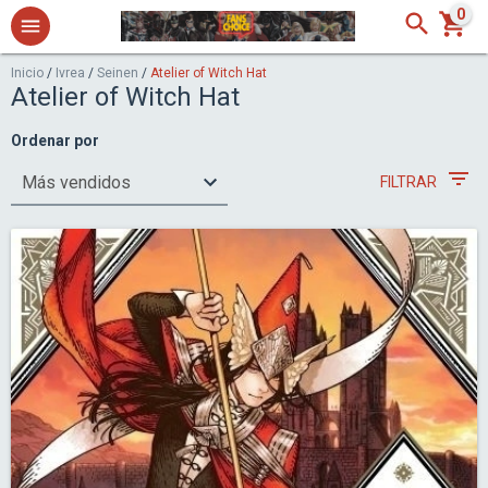
0
Inicio
/
Ivrea
/
Seinen
/
Atelier of Witch Hat
Atelier of Witch Hat
Ordenar por
FILTRAR