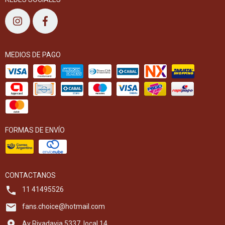
MEDIOS DE PAGO
FORMAS DE ENVÍO
CONTACTANOS
11 41495526
fans.choice@hotmail.com
Av Rivadavia 5337, local 14