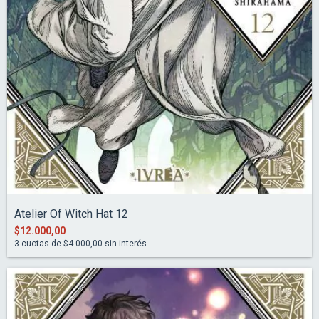
Atelier Of Witch Hat 12
$12.000,00
3
cuotas de
$4.000,00
sin interés