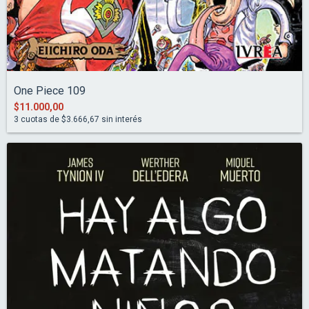
One Piece 109
$11.000,00
3
cuotas de
$3.666,67
sin interés