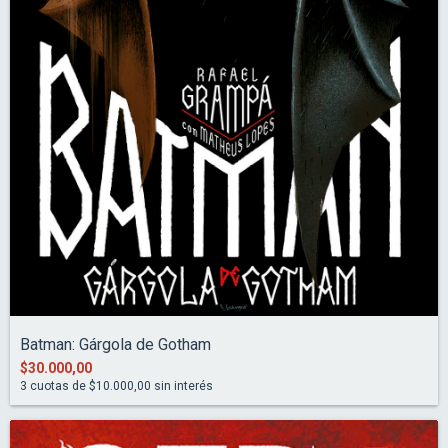
Batman: Gárgola de Gotham
$30.000,00
3
cuotas de
$10.000,00
sin interés