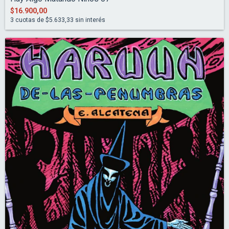
$16.900,00
3
cuotas de
$5.633,33
sin interés